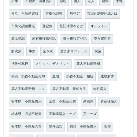
折半
不動産 減価償却
節税
個人
法人
建物
土地
横浜 不動産買取
市街化調整
無指定
市街化調整区域とは
市街化調整区域
登記簿
登記簿謄本とは
オンライン
表示登記
所有権移転登記
抵当権設定登記
空き家問題
解決策
事例
空き家
空き家リフォーム
税金
行政代執行
メリット、デメリット
築古不動産売却
横浜 築古不動産売却
立地
築古不動産 相続
建物解体
築古不動産売却 コツ
築古不動産 売却方法
物件購入
栃木県 不動産購入
全国 不動産売買
高積算
資産価値大
栃木県 収益不動産
不動産購入ニーズ
買ニーズ
栃木県 不動産売却
物件売却
川崎 不動産購入
実需