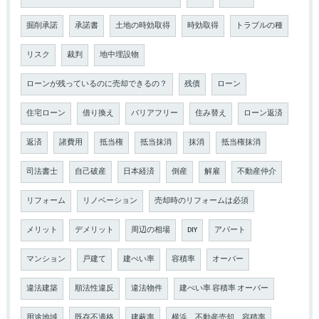
掘削承諾
承諾書
土地の時効取得
時効取得
トラブルの種
リスク
裁判
地中埋設物
ローンが残っているのに売却できるの？
残債
ローン
住宅ローン
借り換え
バリアフリー
住み替え
ローン返済
返済
諸費用
抵当権
抵当抹消
抹消
抵当権抹消
司法書士
自己破産
日本経済
倒産
解雇
不動産仲介
リフォーム
リノベーション
売却時のリフォームは必須
メリット
デメリット
周辺の相場
DIY
アパート
マンション
戸建て
建ぺい率
容積率
オーバー
違法建築
順法性違反
違法物件
建ぺい率 容積率 オーバー
用途地域
既存不適格
建蔽率
横浜 不動産売却 容積率