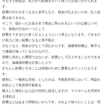
そもそも税金は、収入から経費を引いて残ったお金にかけられま
す。
経費の方が大きくなると赤字になり、税金が払えないため、払う必
要はありません。
そこで、儲かったお金を全て税金に取られるというのは厳しいの
で、節税の方法の一つとして、
経費をできるだけ多く計上しようという考えになります。できるだ
け収入に近い経費になると黒字額が
少なくなり、税金が少なくて済むからです。減価償却費は、数字上
で価値が減っているだけなので、
実際に支出した費用ではないが、経費として計上することができる
ので、減価償却費を計算した上で
きちんと経費とすることは節税のために重要なポイントになりま
す。
最初に「一般的な目的」としたのは、不動産売却において、利益を
目的として投資用不動産を
購入した場合には上記の目的に該当しますが、マイホームを売却す
る場合は、
経費などはあまり関係ないからです。それより知りたいことは「現