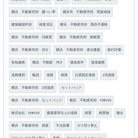
横浜 不動産売却 建ぺい率
横浜市 不動産売却 用途地域
建築確認申請
検査済証
横浜 不動産売却 既存不適格
横浜 不動産売却 旧耐震
横浜 不動産売却 新耐震
横浜 不動産売却 仲介
横浜 不動産売却 違法建築
銀行評価
告知義務
横浜 不動産 仲介
接道条件
接道義務
道路種別
幅員
道路
側溝
位置指定道路
2項道路
横浜 不動産売却 2項道路
セットバック
横浜 不動産売却 セットバック
横浜 不動産売却 FORCUS
株式会社 FORCUS
建築基準法上の道路
残置
残置物
撤去
横浜 不動産売却 残置
不法投棄
ガス切り替え