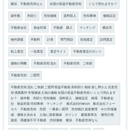
横浜 不動産売却なら
全国の収益不動産売却
くらで売れますか？
築年数
利回り
売却価格
賃料収入
売却事例
価格設定
不動産会社
税金対策
不動産 購入
マッチング
横浜市
物件調査
手数料
計算
専門用語
現地査定
訪問査定
机上査定
一括査定
査定サイト
不動産査定のホント
価格の乖離
不動産売却 流れ
不動産売却 ご依頼
不動産売却 ご質問
不動産売却 流れ ご依頼 ご質問 収益不動産 高利回り 相続 差し押さえ 任意売
却 債務案件 市場価値 土地の価格 全国の収益不動産売却 いくらで売れます
か？ 築年数 利回り 売却価格 賃料収入 価格設定 相場 不動産会
社 税金対策 売却事例 マッチング 株式会社FORCUS 株式会社フォー
カス 不動産売却 売買 一番多い質問 売却検討 資産整理 今の市場価
値 価格を決める 土地に資産価値 ポイント 建築基準法 都市計画
接道 再建築不可 不動産 売却価格 横浜 不動産売却なら