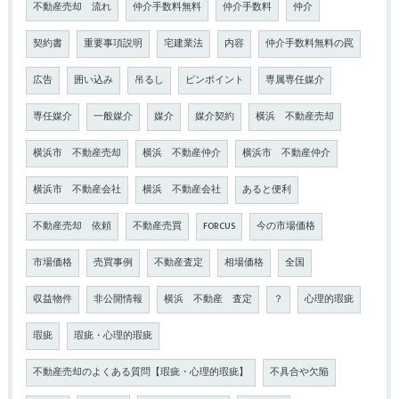
不動産売却 流れ
仲介手数料無料
仲介手数料
仲介
契約書
重要事項説明
宅建業法
内容
仲介手数料無料の罠
広告
囲い込み
吊るし
ピンポイント
専属専任媒介
専任媒介
一般媒介
媒介
媒介契約
横浜 不動産売却
横浜市 不動産売却
横浜 不動産仲介
横浜市 不動産仲介
横浜市 不動産会社
横浜 不動産会社
あると便利
不動産売却 依頼
不動産売買
FORCUS
今の市場価格
市場価格
売買事例
不動産査定
相場価格
全国
収益物件
非公開情報
横浜 不動産 査定
？
心理的瑕疵
瑕疵
瑕疵・心理的瑕疵
不動産売却のよくある質問【瑕疵・心理的瑕疵】
不具合や欠陥