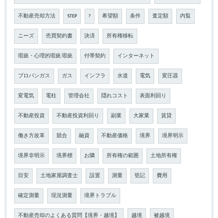
不動産売却方法
STEP
?
希望額
条件
査定額
内覧
ニーズ
売買契約書
決済
所有権移転
瑕疵・心理的瑕疵 瑕疵
付帯契約
インターネット
プロパンガス
ガス
インフラ
水道
電気
変圧器
変電気
電柱
管理会社
隠れコスト
表面利回り
不動産投資
不動産投資利回り
副業
大家業
賃貸
働き方改革
競合
融資
不動産価格
境界
境界明示
境界非明示
境界標
お隣
所有権の範囲
土地所有権
目安
土地家屋調査士
設置
測量
登記
費用
確定測量
現況測量
境界トラブル
不動産売却のよくある質問【境界・越境】
越境
被越境