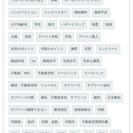
プロパンガス切り替え
承継
ホームインスペクション
インスペクション
インスペクター
相続物件
相続予定
少子高齢化
学生
築古
ハザードマップ
地震
地域
台風
津波
アパート売却
内見
アパート購入
内見のポイント
内覧のポイント
擁壁
石壁
コンクリート
確認申請
2m
開発許可
宅造許可
安全な擁壁
不動産 仲介
不動産売却 リースバック
リースバック
横浜 不動産売却 フォーカス
サブリース
サブリース会社
サブリースの闇
横浜 不動産売却 サブリース
解約
正当事由
サブリース解除できない
家賃保証
借地借家法
印紙
印紙税
貼付
印紙 金額
印紙代
不動産売買契約書