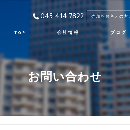
045-414-7822
売却をお考えの方
TOP
会社情報
ブログ
会社概要
代表挨拶
お問い合わせ
事業内容
実績
修繕の実績
アクセス