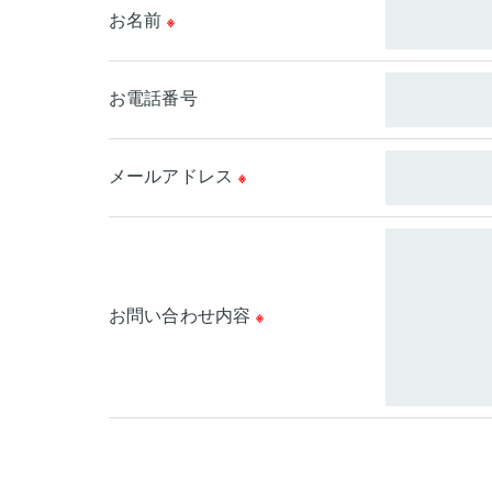
お名前
※
当社では、利用目的の達成に必要な範囲にお
これらの委託先に対しては個人情報保護契約
お電話番号
＜個人情報の安全管理＞
当社では、個人情報の漏洩等がなされないよ
メールアドレス
※
＜個人情報を与えなかった場合に生じる結果
必要な情報を頂けない場合は、それに対応し
＜個人情報の開示･訂正・削除･利用停止の手
お問い合わせ内容
※
当社では、お客様の個人情報の開示･訂正･削
ご本人である事を確認のうえ、対応させて頂
個人情報の開示･訂正･削除・利用停止の具体