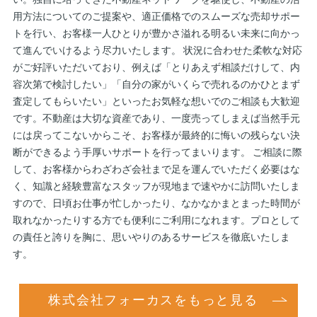
い。独自に培ってきた不動産ネットワークを駆使し、不動産の活
用方法についてのご提案や、適正価格でのスムーズな売却サポー
トを行い、お客様一人ひとりが豊かさ溢れる明るい未来に向かっ
て進んでいけるよう尽力いたします。 状況に合わせた柔軟な対応
がご好評いただいており、例えば「とりあえず相談だけして、内
容次第で検討したい」「自分の家がいくらで売れるのかひとまず
査定してもらいたい」といったお気軽な想いでのご相談も大歓迎
です。不動産は大切な資産であり、一度売ってしまえば当然手元
には戻ってこないからこそ、お客様が最終的に悔いの残らない決
断ができるよう手厚いサポートを行ってまいります。 ご相談に際
して、お客様からわざわざ会社まで足を運んでいただく必要はな
く、知識と経験豊富なスタッフが現地まで速やかに訪問いたしま
すので、日頃お仕事が忙しかったり、なかなかまとまった時間が
取れなかったりする方でも便利にご利用になれます。プロとして
の責任と誇りを胸に、思いやりのあるサービスを徹底いたしま
す。
株式会社フォーカスをもっと見る