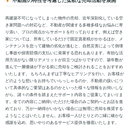
不動産の特性を考慮した柔軟な売却活動を展開
再建築不可になってしまった物件の売却、近年深刻化している空
き家問題への対応など、不動産が関連する多種多様なお悩みに寄
り添い、プロの視点からサポートを行っております。例えば空き
家については、所有しているだけで固定資産税がかかるほか、メ
ンテナンスを怠って建物の劣化が進むと、自然災害によって倒壊
し事故や損害賠償の支払いに発展する恐れもあります。有効な活
用方法がない限りデメリットが目立つばかりですので、築年数が
進んで一層価値が下がる前に売却をご検討されることをおすすめ
いたします。 もちろんまずは丁寧なヒアリングを行い、お客様が
どのような想いをお持ちでいらっしゃるのか、不動産の扱いにつ
いて具体的なご要望はあるのかといった様々な情報をお伺いしな
がら、諸々の条件を踏まえたサポート内容をご提案してまいりま
す。全ての内容にご納得いただけた場合のみご契約へとお話を進
めており、万が一納得がいかない場合には無理に売却を推奨する
ようなことはいたしません。お客様一人ひとりとのご縁に確かな
感謝を込め、思いやりのあるサービス提供を徹底いたします。