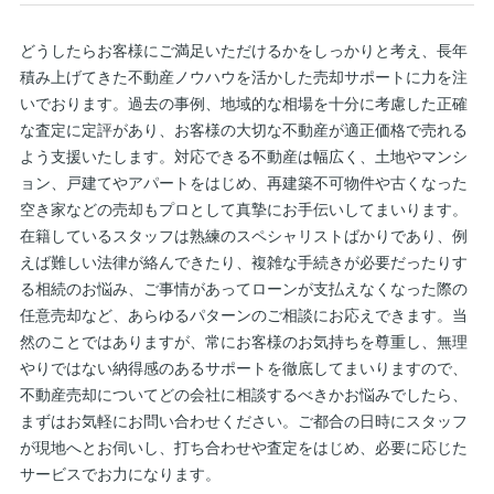
どうしたらお客様にご満足いただけるかをしっかりと考え、長年
積み上げてきた不動産ノウハウを活かした売却サポートに力を注
いでおります。過去の事例、地域的な相場を十分に考慮した正確
な査定に定評があり、お客様の大切な不動産が適正価格で売れる
よう支援いたします。対応できる不動産は幅広く、土地やマンシ
ョン、戸建てやアパートをはじめ、再建築不可物件や古くなった
空き家などの売却もプロとして真摯にお手伝いしてまいります。
在籍しているスタッフは熟練のスペシャリストばかりであり、例
えば難しい法律が絡んできたり、複雑な手続きが必要だったりす
る相続のお悩み、ご事情があってローンが支払えなくなった際の
任意売却など、あらゆるパターンのご相談にお応えできます。当
然のことではありますが、常にお客様のお気持ちを尊重し、無理
やりではない納得感のあるサポートを徹底してまいりますので、
不動産売却についてどの会社に相談するべきかお悩みでしたら、
まずはお気軽にお問い合わせください。ご都合の日時にスタッフ
が現地へとお伺いし、打ち合わせや査定をはじめ、必要に応じた
サービスでお力になります。