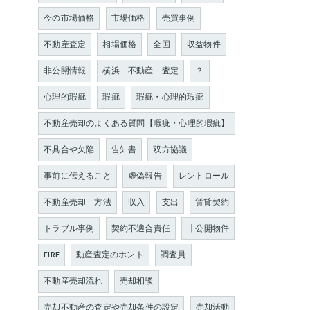
今の市場価格
市場価格
売買事例
不動産査定
相場価格
全国
収益物件
非公開情報
横浜 不動産 査定
？
心理的瑕疵
瑕疵
瑕疵・心理的瑕疵
不動産売却のよくある質問【瑕疵・心理的瑕疵】
不具合や欠陥
告知書
双方協議
事前に伝えること
虚偽報告
レントロール
不動産売却 方法
収入
支出
賃貸契約
トラブル事例
契約不適合責任
非公開物件
FIRE
動産査定のホント
調査員
不動産売却流れ
売却相談
売却不動産の査定や売却条件の設定
売却活動