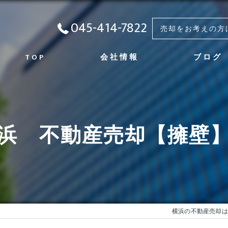
045-414-7822
売却をお考えの方
TOP
会社情報
ブログ
会社概要
代表挨拶
浜 不動産売却【擁壁
事業内容
実績
修繕の実績
アクセス
横浜の不動産売却は株