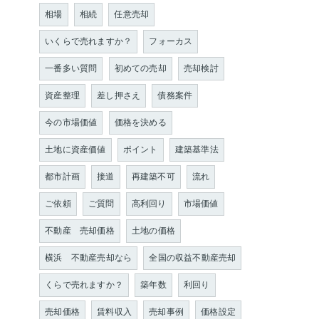
相場
相続
任意売却
いくらで売れますか？
フォーカス
一番多い質問
初めての売却
売却検討
資産整理
差し押さえ
債務案件
今の市場価値
価格を決める
土地に資産価値
ポイント
建築基準法
都市計画
接道
再建築不可
流れ
ご依頼
ご質問
高利回り
市場価値
不動産 売却価格
土地の価格
横浜 不動産売却なら
全国の収益不動産売却
くらで売れますか？
築年数
利回り
売却価格
賃料収入
売却事例
価格設定