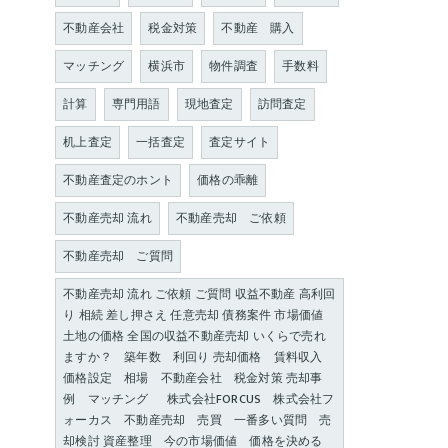
不動産会社
税金対策
不動産 購入
マッチング
横浜市
物件調査
手数料
計算
専門用語
現地査定
訪問査定
机上査定
一括査定
査定サイト
不動産査定のホント
価格の乖離
不動産売却 流れ
不動産売却 ご依頼
不動産売却 ご質問
不動産売却 流れ ご依頼 ご質問 収益不動産 高利回
り 相続 差し押さえ 任意売却 債務案件 市場価値
土地の価格 全国の収益不動産売却 いくらで売れ
ますか？ 築年数 利回り 売却価格 賃料収入
価格設定 相場 不動産会社 税金対策 売却事
例 マッチング 株式会社FORCUS 株式会社フ
ォーカス 不動産売却 売買 一番多い質問 売
却検討 資産整理 今の市場価値 価格を決める