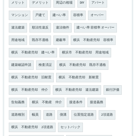
メリット
デメリット
周辺の相場
DIY
アパート
マンション
戸建て
建ぺい率
容積率
オーバー
違法建築
順法性違反
違法物件
建ぺい率 容積率 オーバー
用途地域
既存不適格
建蔽率
横浜 不動産売却 容積率
横浜 不動産売却 建ぺい率
横浜市 不動産売却 用途地域
建築確認申請
検査済証
横浜 不動産売却 既存不適格
横浜 不動産売却 旧耐震
横浜 不動産売却 新耐震
横浜 不動産売却 仲介
横浜 不動産売却 違法建築
銀行評価
告知義務
横浜 不動産 仲介
接道条件
接道義務
道路種別
幅員
道路
側溝
位置指定道路
2項道路
横浜 不動産売却 2項道路
セットバック