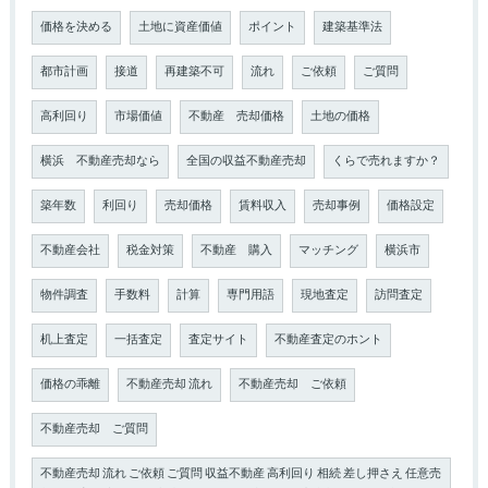
価格を決める
土地に資産価値
ポイント
建築基準法
都市計画
接道
再建築不可
流れ
ご依頼
ご質問
高利回り
市場価値
不動産 売却価格
土地の価格
横浜 不動産売却なら
全国の収益不動産売却
くらで売れますか？
築年数
利回り
売却価格
賃料収入
売却事例
価格設定
不動産会社
税金対策
不動産 購入
マッチング
横浜市
物件調査
手数料
計算
専門用語
現地査定
訪問査定
机上査定
一括査定
査定サイト
不動産査定のホント
価格の乖離
不動産売却 流れ
不動産売却 ご依頼
不動産売却 ご質問
不動産売却 流れ ご依頼 ご質問 収益不動産 高利回り 相続 差し押さえ 任意売