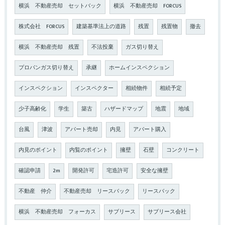
横浜 不動産売却 セットバック
横浜 不動産売却 FORCUS
株式会社 FORCUS
建築基準法上の道路
残置
残置物
撤去
横浜 不動産売却 残置
不法投棄
ガス切り替え
プロパンガス切り替え
承継
ホームインスペクション
インスペクション
インスペクター
相続物件
相続予定
少子高齢化
学生
築古
ハザードマップ
地震
地域
台風
津波
アパート売却
内見
アパート購入
内見のポイント
内覧のポイント
擁壁
石壁
コンクリート
確認申請
2m
開発許可
宅造許可
安全な擁壁
不動産 仲介
不動産売却 リースバック
リースバック
横浜 不動産売却 フォーカス
サブリース
サブリース会社