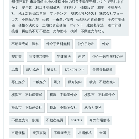
却 債務案件 市場価値 土地の価格 全国の収益不動産売却 いくらで売れます
か？ 築年数 利回り 売却価格 賃料収入 価格設定 相場 不動産会
社 税金対策 売却事例 マッチング 株式会社FORCUS 株式会社フォー
カス 不動産売却 売買 一番多い質問 売却検討 資産整理 今の市場価
値 価格を決める 土地に資産価値 ポイント 建築基準法 都市計画
接道 再建築不可 不動産 売却価格 横浜 不動産売却なら
不動産売却 流れ
仲介手数料無料
仲介手数料
仲介
契約書
重要事項説明
宅建業法
内容
仲介手数料無料の罠
広告
囲い込み
吊るし
ピンポイント
専属専任媒介
専任媒介
一般媒介
媒介
媒介契約
横浜 不動産売却
横浜市 不動産売却
横浜 不動産仲介
横浜市 不動産仲介
横浜市 不動産会社
横浜 不動産会社
あると便利
不動産売却 依頼
不動産売買
FORCUS
今の市場価格
市場価格
売買事例
不動産査定
相場価格
全国