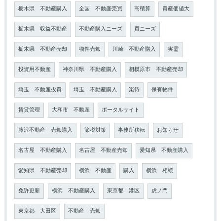
栃木県 不動産購入
全国 不動産売買
高積算
資産価値大
栃木県 収益不動産
不動産購入ニーズ
買ニーズ
栃木県 不動産売却
物件売却
川崎 不動産購入
実需
投資用不動産
神奈川県 不動産購入
相模原市 不動産売却
埼玉 不動産投資
埼玉 不動産購入
楽待
保有物件
賃貸管理
大和市 不動産
ポータルサイト
藤沢不動産 売却購入
節税対策
事務所移転
お知らせ
名古屋 不動産購入
名古屋 不動産売却
愛知県 不動産購入
愛知県 不動産売却
横浜 不動産
購入
横浜 相続
免許更新
横浜 不動産購入
東京都 港区
虎ノ門
東京都 大田区
不動産 売却