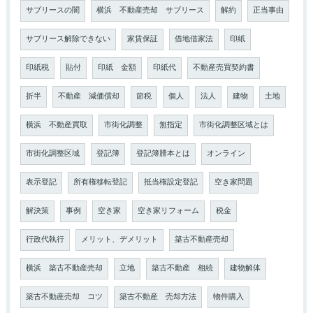
サブリースの闇
横浜 不動産売却 サブリース
解約
正当事由
サブリース解除できない
家賃保証
借地借家法
印紙
印紙税
貼付
印紙 金額
印紙代
不動産売買契約書
折半
不動産 減価償却
節税
個人
法人
建物
土地
横浜 不動産買取
市街化調整
無指定
市街化調整区域とは
市街化調整区域
登記簿
登記簿謄本とは
オンライン
表示登記
所有権移転登記
抵当権設定登記
空き家問題
解決策
事例
空き家
空き家リフォーム
税金
行政代執行
メリット、デメリット
築古不動産売却
横浜 築古不動産売却
立地
築古不動産 相続
建物解体
築古不動産売却 コツ
築古不動産 売却方法
物件購入