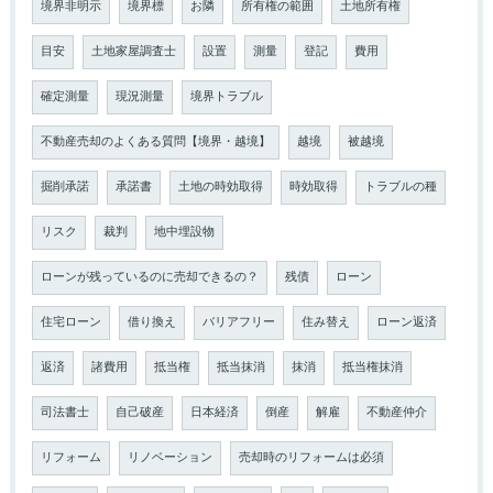
境界非明示
境界標
お隣
所有権の範囲
土地所有権
目安
土地家屋調査士
設置
測量
登記
費用
確定測量
現況測量
境界トラブル
不動産売却のよくある質問【境界・越境】
越境
被越境
掘削承諾
承諾書
土地の時効取得
時効取得
トラブルの種
リスク
裁判
地中埋設物
ローンが残っているのに売却できるの？
残債
ローン
住宅ローン
借り換え
バリアフリー
住み替え
ローン返済
返済
諸費用
抵当権
抵当抹消
抹消
抵当権抹消
司法書士
自己破産
日本経済
倒産
解雇
不動産仲介
リフォーム
リノベーション
売却時のリフォームは必須