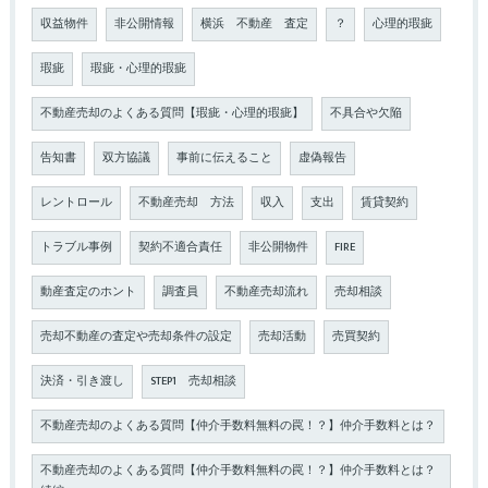
収益物件
非公開情報
横浜 不動産 査定
？
心理的瑕疵
瑕疵
瑕疵・心理的瑕疵
不動産売却のよくある質問【瑕疵・心理的瑕疵】
不具合や欠陥
告知書
双方協議
事前に伝えること
虚偽報告
レントロール
不動産売却 方法
収入
支出
賃貸契約
トラブル事例
契約不適合責任
非公開物件
FIRE
動産査定のホント
調査員
不動産売却流れ
売却相談
売却不動産の査定や売却条件の設定
売却活動
売買契約
決済・引き渡し
STEP1 売却相談
不動産売却のよくある質問【仲介手数料無料の罠！？】仲介手数料とは？
不動産売却のよくある質問【仲介手数料無料の罠！？】仲介手数料とは？