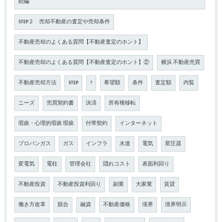
続編
STEP２ 売却不動産の査定や売却条件
不動産売却のよくある質問【不動産査定のホント】
不動産売却のよくある質問【不動産査定のホント】②
横浜 不動産売買
不動産売却方法
STEP
?
希望額
条件
査定額
内覧
ニーズ
売買契約書
決済
所有権移転
瑕疵・心理的瑕疵 瑕疵
付帯契約
インターネット
プロパンガス
ガス
インフラ
水道
電気
変圧器
変電気
電柱
管理会社
隠れコスト
表面利回り
不動産投資
不動産投資利回り
副業
大家業
賃貸
働き方改革
競合
融資
不動産価格
境界
境界明示