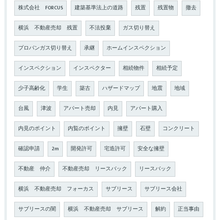
株式会社 FORCUS
建築基準法上の道路
残置
残置物
撤去
横浜 不動産売却 残置
不法投棄
ガス切り替え
プロパンガス切り替え
承継
ホームインスペクション
インスペクション
インスペクター
相続物件
相続予定
少子高齢化
学生
築古
ハザードマップ
地震
地域
台風
津波
アパート売却
内見
アパート購入
内見のポイント
内覧のポイント
擁壁
石壁
コンクリート
確認申請
2m
開発許可
宅造許可
安全な擁壁
不動産 仲介
不動産売却 リースバック
リースバック
横浜 不動産売却 フォーカス
サブリース
サブリース会社
サブリースの闇
横浜 不動産売却 サブリース
解約
正当事由