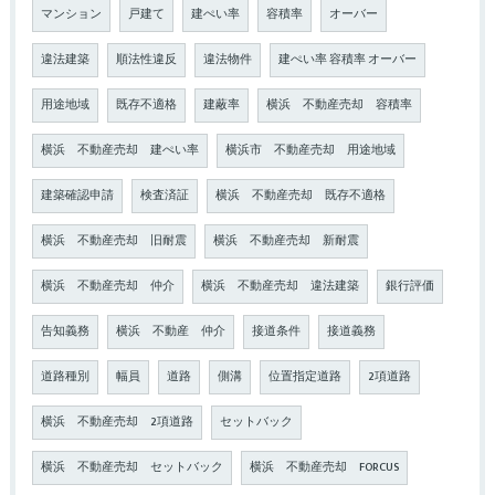
マンション
戸建て
建ぺい率
容積率
オーバー
違法建築
順法性違反
違法物件
建ぺい率 容積率 オーバー
用途地域
既存不適格
建蔽率
横浜 不動産売却 容積率
横浜 不動産売却 建ぺい率
横浜市 不動産売却 用途地域
建築確認申請
検査済証
横浜 不動産売却 既存不適格
横浜 不動産売却 旧耐震
横浜 不動産売却 新耐震
横浜 不動産売却 仲介
横浜 不動産売却 違法建築
銀行評価
告知義務
横浜 不動産 仲介
接道条件
接道義務
道路種別
幅員
道路
側溝
位置指定道路
2項道路
横浜 不動産売却 2項道路
セットバック
横浜 不動産売却 セットバック
横浜 不動産売却 FORCUS