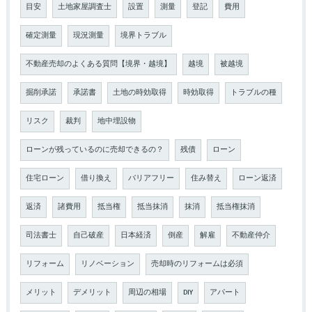
目安
土地家屋調査士
設置
測量
登記
費用
確定測量
現況測量
境界トラブル
不動産売却のよくある質問【境界・越境】
越境
被越境
掘削承諾
承諾書
土地の時効取得
時効取得
トラブルの種
リスク
裁判
地中埋設物
ローンが残っているのに売却できるの？
残債
ローン
住宅ローン
借り換え
バリアフリー
住み替え
ローン返済
返済
諸費用
抵当権
抵当抹消
抹消
抵当権抹消
司法書士
自己破産
日本経済
倒産
解雇
不動産仲介
リフォーム
リノベーション
売却時のリフォームは必須
メリット
デメリット
周辺の相場
DIY
アパート