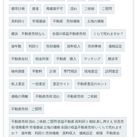
都市計画
接道
再建築不可
流れ
ご依頼
ご質問
高利回り
市場価値
不動産 売却価格
土地の価格
横浜 不動産売却なら
全国の収益不動産売却
くらで売れますか？
築年数
利回り
売却価格
賃料収入
売却事例
価格設定
不動産会社
税金対策
不動産 購入
マッチング
横浜市
物件調査
手数料
計算
専門用語
現地査定
訪問査定
机上査定
一括査定
査定サイト
不動産査定のホント
価格の乖離
不動産売却 流れ
不動産売却 ご依頼
不動産売却 ご質問
不動産売却 流れ ご依頼 ご質問 収益不動産 高利回り 相続 差し押さえ 任意売
却 債務案件 市場価値 土地の価格 全国の収益不動産売却 いくらで売れます
か？ 築年数 利回り 売却価格 賃料収入 価格設定 相場 不動産会