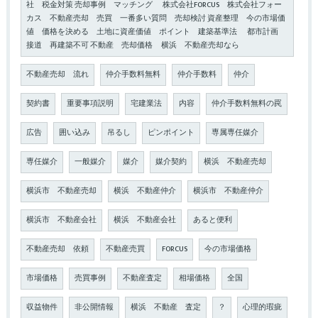
社 税金対策 売却事例 マッチング 株式会社FORCUS 株式会社フォー
カス 不動産売却 売買 一番多い質問 売却検討 資産整理 今の市場価
値 価格を決める 土地に資産価値 ポイント 建築基準法 都市計画
接道 再建築不可 不動産 売却価格 横浜 不動産売却なら
不動産売却 流れ
仲介手数料無料
仲介手数料
仲介
契約書
重要事項説明
宅建業法
内容
仲介手数料無料の罠
広告
囲い込み
吊るし
ピンポイント
専属専任媒介
専任媒介
一般媒介
媒介
媒介契約
横浜 不動産売却
横浜市 不動産売却
横浜 不動産仲介
横浜市 不動産仲介
横浜市 不動産会社
横浜 不動産会社
あると便利
不動産売却 依頼
不動産売買
FORCUS
今の市場価格
市場価格
売買事例
不動産査定
相場価格
全国
収益物件
非公開情報
横浜 不動産 査定
？
心理的瑕疵