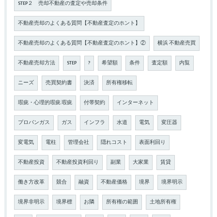
STEP２ 売却不動産の査定や売却条件
不動産売却のよくある質問【不動産査定のホント】
不動産売却のよくある質問【不動産査定のホント】②
横浜 不動産売買
不動産売却方法
STEP
?
希望額
条件
査定額
内覧
ニーズ
売買契約書
決済
所有権移転
瑕疵・心理的瑕疵 瑕疵
付帯契約
インターネット
プロパンガス
ガス
インフラ
水道
電気
変圧器
変電気
電柱
管理会社
隠れコスト
表面利回り
不動産投資
不動産投資利回り
副業
大家業
賃貸
働き方改革
競合
融資
不動産価格
境界
境界明示
境界非明示
境界標
お隣
所有権の範囲
土地所有権