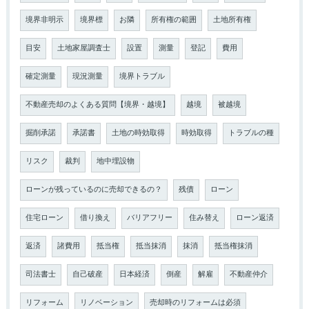
境界非明示
境界標
お隣
所有権の範囲
土地所有権
目安
土地家屋調査士
設置
測量
登記
費用
確定測量
現況測量
境界トラブル
不動産売却のよくある質問【境界・越境】
越境
被越境
掘削承諾
承諾書
土地の時効取得
時効取得
トラブルの種
リスク
裁判
地中埋設物
ローンが残っているのに売却できるの？
残債
ローン
住宅ローン
借り換え
バリアフリー
住み替え
ローン返済
返済
諸費用
抵当権
抵当抹消
抹消
抵当権抹消
司法書士
自己破産
日本経済
倒産
解雇
不動産仲介
リフォーム
リノベーション
売却時のリフォームは必須