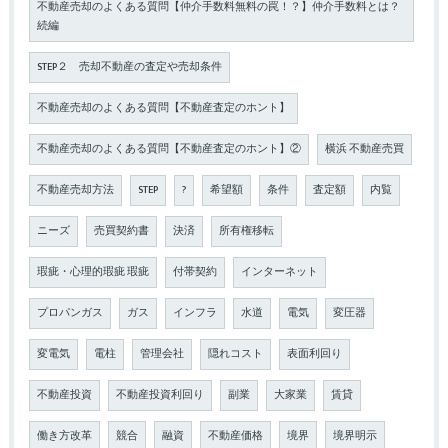
不動産売却のよくある質問【仲介手数料無料の罠！？】仲介手数料とは？
続編
STEP２ 売却不動産の査定や売却条件
不動産売却のよくある質問【不動産査定のホント】
不動産売却のよくある質問【不動産査定のホント】②
横浜 不動産売買
不動産売却方法
STEP
?
希望額
条件
査定額
内覧
ニーズ
売買契約書
決済
所有権移転
瑕疵・心理的瑕疵 瑕疵
付帯契約
インターネット
プロパンガス
ガス
インフラ
水道
電気
変圧器
変電気
電柱
管理会社
隠れコスト
表面利回り
不動産投資
不動産投資利回り
副業
大家業
賃貸
働き方改革
競合
融資
不動産価格
境界
境界明示