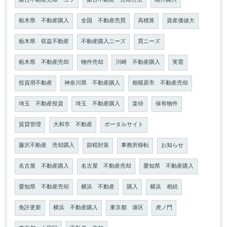
築古不動産売却 コツ
築古不動産 売却方法
物件購入
栃木県 不動産購入
全国 不動産売買
高積算
資産価値大
栃木県 収益不動産
不動産購入ニーズ
買ニーズ
栃木県 不動産売却
物件売却
川崎 不動産購入
実需
投資用不動産
神奈川県 不動産購入
相模原市 不動産売却
埼玉 不動産投資
埼玉 不動産購入
楽待
保有物件
賃貸管理
大和市 不動産
ポータルサイト
藤沢不動産 売却購入
節税対策
事務所移転
お知らせ
名古屋 不動産購入
名古屋 不動産売却
愛知県 不動産購入
愛知県 不動産売却
横浜 不動産
購入
横浜 相続
免許更新
横浜 不動産購入
東京都 港区
虎ノ門