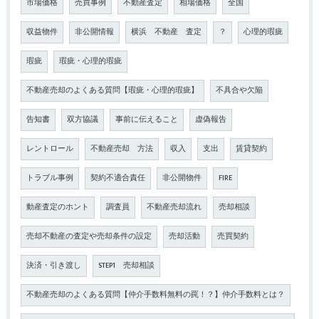
市場価格
売買事例
不動産査定
相場価格
全国
収益物件
非公開情報
横浜 不動産 査定
？
心理的瑕疵
瑕疵
瑕疵・心理的瑕疵
不動産売却のよくある質問【瑕疵・心理的瑕疵】
不具合や欠陥
告知書
双方協議
事前に伝えること
虚偽報告
レントロール
不動産売却 方法
収入
支出
賃貸契約
トラブル事例
契約不適合責任
非公開物件
FIRE
動産査定のホント
調査員
不動産売却流れ
売却相談
売却不動産の査定や売却条件の設定
売却活動
売買契約
決済・引き渡し
STEP1 売却相談
不動産売却のよくある質問【仲介手数料無料の罠！？】仲介手数料とは？