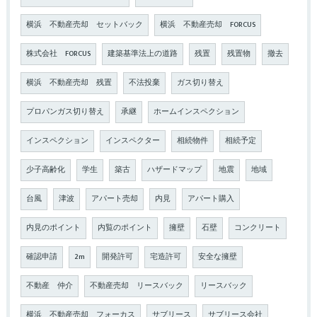
横浜 不動産売却 セットバック
横浜 不動産売却 FORCUS
株式会社 FORCUS
建築基準法上の道路
残置
残置物
撤去
横浜 不動産売却 残置
不法投棄
ガス切り替え
プロパンガス切り替え
承継
ホームインスペクション
インスペクション
インスペクター
相続物件
相続予定
少子高齢化
学生
築古
ハザードマップ
地震
地域
台風
津波
アパート売却
内見
アパート購入
内見のポイント
内覧のポイント
擁壁
石壁
コンクリート
確認申請
2m
開発許可
宅造許可
安全な擁壁
不動産 仲介
不動産売却 リースバック
リースバック
横浜 不動産売却 フォーカス
サブリース
サブリース会社