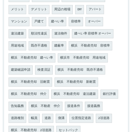
メリット
デメリット
周辺の相場
DIY
アパート
マンション
戸建て
建ぺい率
容積率
オーバー
違法建築
順法性違反
違法物件
建ぺい率 容積率 オーバー
用途地域
既存不適格
建蔽率
横浜 不動産売却 容積率
横浜 不動産売却 建ぺい率
横浜市 不動産売却 用途地域
建築確認申請
検査済証
横浜 不動産売却 既存不適格
横浜 不動産売却 旧耐震
横浜 不動産売却 新耐震
横浜 不動産売却 仲介
横浜 不動産売却 違法建築
銀行評価
告知義務
横浜 不動産 仲介
接道条件
接道義務
道路種別
幅員
道路
側溝
位置指定道路
2項道路
横浜 不動産売却 2項道路
セットバック