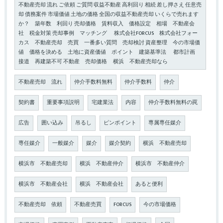
不動産売却 流れ ご依頼 ご質問 収益不動産 高利回り 相続 差し押さえ 任意売
却 債務案件 市場価値 土地の価格 全国の収益不動産売却 いくらで売れます
か？ 築年数 利回り 売却価格 賃料収入 価格設定 相場 不動産会
社 税金対策 売却事例 マッチング 株式会社FORCUS 株式会社フォー
カス 不動産売却 売買 一番多い質問 売却検討 資産整理 今の市場価
値 価格を決める 土地に資産価値 ポイント 建築基準法 都市計画
接道 再建築不可 不動産 売却価格 横浜 不動産売却なら
不動産売却 流れ
仲介手数料無料
仲介手数料
仲介
契約書
重要事項説明
宅建業法
内容
仲介手数料無料の罠
広告
囲い込み
吊るし
ピンポイント
専属専任媒介
専任媒介
一般媒介
媒介
媒介契約
横浜 不動産売却
横浜市 不動産売却
横浜 不動産仲介
横浜市 不動産仲介
横浜市 不動産会社
横浜 不動産会社
あると便利
不動産売却 依頼
不動産売買
FORCUS
今の市場価格