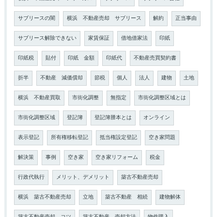
サブリースの闇
横浜 不動産売却 サブリース
解約
正当事由
サブリース解除できない
家賃保証
借地借家法
印紙
印紙税
貼付
印紙 金額
印紙代
不動産売買契約書
折半
不動産 減価償却
節税
個人
法人
建物
土地
横浜 不動産買取
市街化調整
無指定
市街化調整区域とは
市街化調整区域
登記簿
登記簿謄本とは
オンライン
表示登記
所有権移転登記
抵当権設定登記
空き家問題
解決策
事例
空き家
空き家リフォーム
税金
行政代執行
メリット、デメリット
築古不動産売却
横浜 築古不動産売却
立地
築古不動産 相続
建物解体