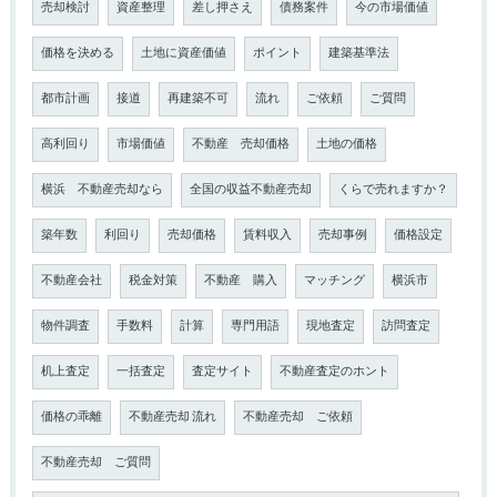
売却検討
資産整理
差し押さえ
債務案件
今の市場価値
価格を決める
土地に資産価値
ポイント
建築基準法
都市計画
接道
再建築不可
流れ
ご依頼
ご質問
高利回り
市場価値
不動産 売却価格
土地の価格
横浜 不動産売却なら
全国の収益不動産売却
くらで売れますか？
築年数
利回り
売却価格
賃料収入
売却事例
価格設定
不動産会社
税金対策
不動産 購入
マッチング
横浜市
物件調査
手数料
計算
専門用語
現地査定
訪問査定
机上査定
一括査定
査定サイト
不動産査定のホント
価格の乖離
不動産売却 流れ
不動産売却 ご依頼
不動産売却 ご質問