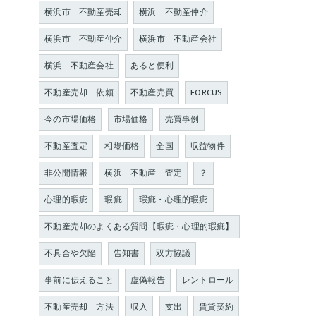
横浜市 不動産売却
横浜 不動産仲介
横浜市 不動産仲介
横浜市 不動産会社
横浜 不動産会社
あると便利
不動産売却 依頼
不動産売買
FORCUS
今の市場価格
市場価格
売買事例
不動産査定
相場価格
全国
収益物件
非公開情報
横浜 不動産 査定
？
心理的瑕疵
瑕疵
瑕疵・心理的瑕疵
不動産売却のよくある質問【瑕疵・心理的瑕疵】
不具合や欠陥
告知書
双方協議
事前に伝えること
虚偽報告
レントロール
不動産売却 方法
収入
支出
賃貸契約