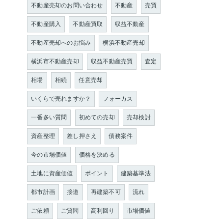
不動産売却のお問い合わせ
不動産
売買
不動産購入
不動産買取
収益不動産
不動産売却へのお悩み
横浜不動産売却
横浜市不動産売却
収益不動産売買
査定
相場
相続
任意売却
いくらで売れますか？
フォーカス
一番多い質問
初めての売却
売却検討
資産整理
差し押さえ
債務案件
今の市場価値
価格を決める
土地に資産価値
ポイント
建築基準法
都市計画
接道
再建築不可
流れ
ご依頼
ご質問
高利回り
市場価値