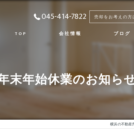
045-414-7822
売却をお考えの方
TOP
会社情報
ブログ
会社概要
代表挨拶
年末年始休業のお知ら
事業内容
実績
修繕の実績
アクセス
横浜の不動産売