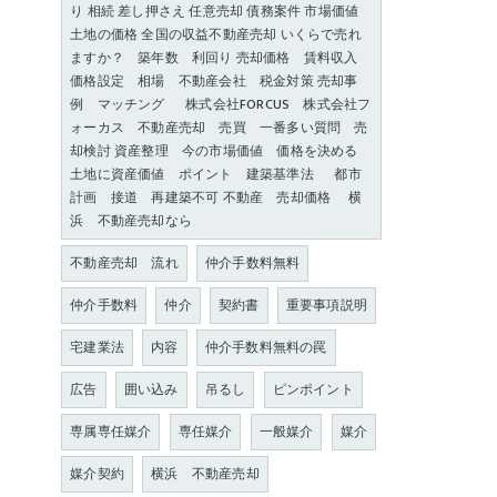
り 相続 差し押さえ 任意売却 債務案件 市場価値
土地の価格 全国の収益不動産売却 いくらで売れ
ますか？ 築年数 利回り 売却価格 賃料収入
価格設定 相場 不動産会社 税金対策 売却事
例 マッチング 株式会社FORCUS 株式会社フ
ォーカス 不動産売却 売買 一番多い質問 売
却検討 資産整理 今の市場価値 価格を決める
土地に資産価値 ポイント 建築基準法 都市
計画 接道 再建築不可 不動産 売却価格 横
浜 不動産売却なら
不動産売却 流れ
仲介手数料無料
仲介手数料
仲介
契約書
重要事項説明
宅建業法
内容
仲介手数料無料の罠
広告
囲い込み
吊るし
ピンポイント
専属専任媒介
専任媒介
一般媒介
媒介
媒介契約
横浜 不動産売却